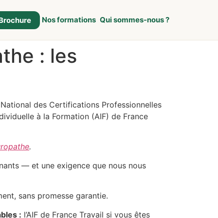
Nos formations
Qui sommes-nous ?
Brochure
he : les
e National des Certifications Professionnelles
ndividuelle à la Formation (AIF) de France
uropathe
.
renants — et une exigence que nous nous
ment, sans promesse garantie.
bles :
l’AIF de France Travail si vous êtes