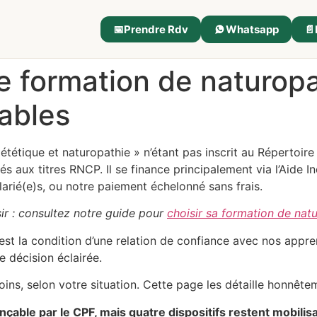
📅
Prendre Rdv
Whatsapp
📄
 formation de naturopat
sables
iététique et naturopathie » n’étant pas inscrit au Répertoir
és aux titres RNCP. Il se finance principalement via l’Aide I
salarié(e)s, ou notre paiement échelonné sans frais.
ir : consultez notre guide pour
choisir sa formation de nat
C’est la condition d’une relation de confiance avec nos app
 décision éclairée.
ins, selon votre situation. Cette page les détaille honnête
çable par le CPF, mais quatre dispositifs restent mobilisa