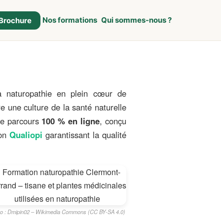
Nos formations
Qui sommes-nous ?
Brochure
 naturopathie en plein cœur de
 une culture de la santé naturelle
 ce parcours
100 % en ligne
, conçu
ion
Qualiopi
garantissant la qualité
o : Dmipin02 – Wikimedia Commons (CC BY‑SA 4.0)