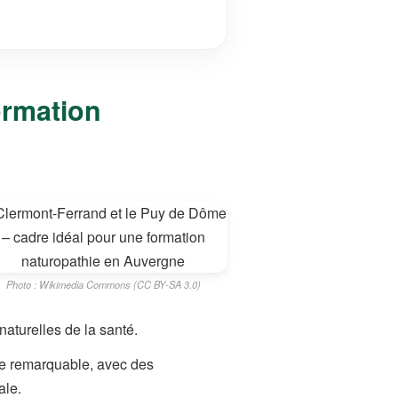
ormation
Photo : Wikimedia Commons (CC BY‑SA 3.0)
naturelles de la santé.
le remarquable, avec des
ale.