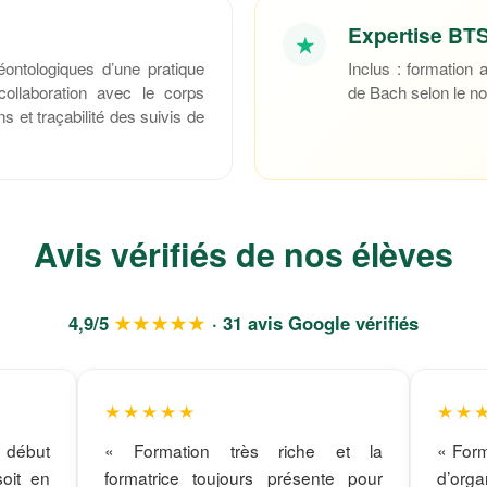
Expertise BTS
★
ontologiques d’une pratique
Inclus : formation
collaboration avec le corps
de Bach selon le nou
s et traçabilité des suivis de
Avis vérifiés de nos élèves
4,9/5
★★★★★
· 31 avis Google vérifiés
★★★★★
★★
u début
« Formation très riche et la
« Form
soit en
formatrice toujours présente pour
d’or