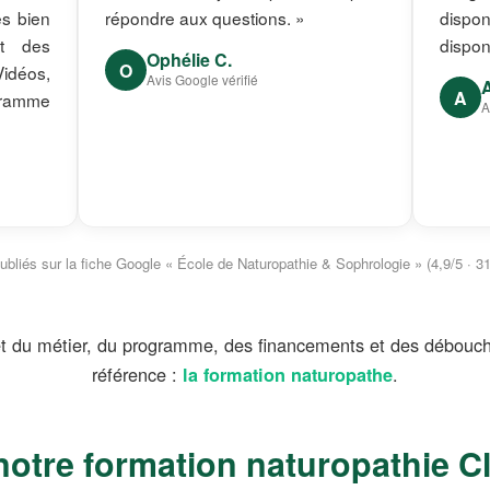
ès bien
répondre aux questions. »
dispon
et des
dispon
Ophélie C.
O
idéos,
Avis Google vérifié
A
gramme
A
ubliés sur la fiche Google « École de Naturopathie & Sophrologie » (4,9/5 · 31
t du métier, du programme, des financements et des débouché
référence :
.
la formation naturopathe
otre formation naturopathie C