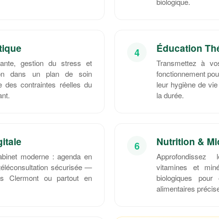
biologique.
tique
Éducation Th
4
vante, gestion du stress et
Transmettez à vos
tion dans un plan de soin
fonctionnement pou
e des contraintes réelles du
leur hygiène de vie
ant.
la durée.
itale
Nutrition & Mi
6
cabinet moderne : agenda en
Approfondissez 
, téléconsultation sécurisée —
vitamines et min
is Clermont ou partout en
biologiques pour
alimentaires précis