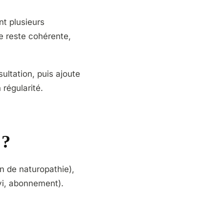
nt plusieurs
le reste cohérente,
ltation, puis ajoute
 régularité.
 ?
on de naturopathie),
ivi, abonnement).