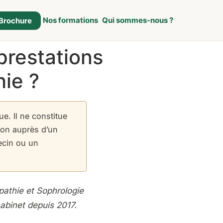
Nos formations
Qui sommes-nous ?
Brochure
prestations
ie ?
e. Il ne constitue
tion auprès d’un
ecin ou un
pathie et Sophrologie
abinet depuis 2017.