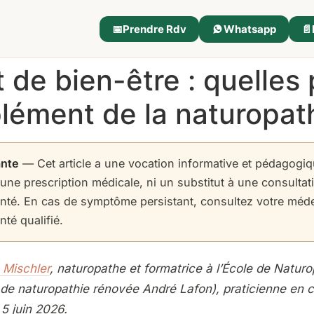
📅
Prendre Rdv
Whatsapp
📄
 de bien-être : quelles 
ément de la naturopath
ante
— Cet article a une vocation informative et pédagogiqu
 une prescription médicale, ni un substitut à une consulta
anté. En cas de symptôme persistant, consultez votre méd
té qualifié.
 Mischler
, naturopathe et formatrice à l’École de Naturo
de naturopathie rénovée André Lafon), praticienne en c
 5 juin 2026.