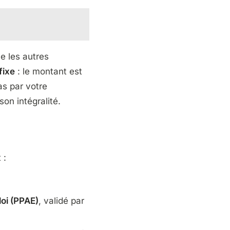
ue les autres
fixe
: le montant est
as par votre
son intégralité.
 :
loi (PPAE)
, validé par