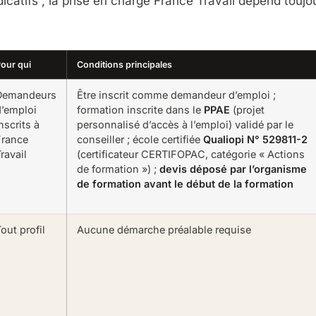
icatifs ; la prise en charge France Travail dépend toujou
our qui
Conditions principales
Demandeurs
Être inscrit comme demandeur d’emploi ;
d’emploi
formation inscrite dans le
PPAE
(projet
nscrits à
personnalisé d’accès à l’emploi) validé par le
France
conseiller ; école certifiée
Qualiopi N° 529811-2
ravail
(certificateur CERTIFOPAC, catégorie « Actions
de formation ») ;
devis déposé par l’organisme
de formation avant le début de la formation
out profil
Aucune démarche préalable requise