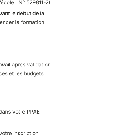
’école : N° 529811-2)
ant le début de la
encer la formation
avail
après validation
nces et les budgets
e dans votre PPAE
otre inscription