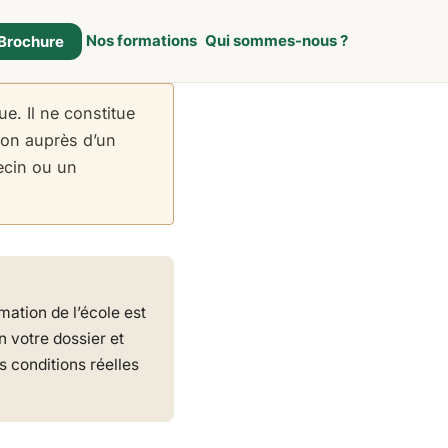
Nos formations
Qui sommes-nous ?
Brochure
e. Il ne constitue
tion auprès d’un
ecin ou un
ation de l’école est
n votre dossier et
es conditions réelles