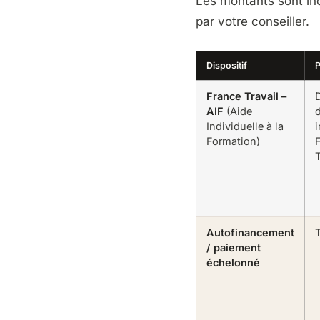
Les montants sont ind
par votre conseiller.
Dispositif
P
France Travail –
AIF
(Aide
Individuelle à la
i
Formation)
T
Autofinancement
T
/ paiement
échelonné