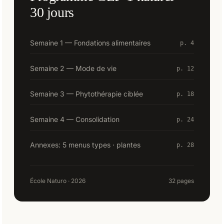
30 jours
Semaine 1 — Fondations alimentaires
p. 4
Semaine 2 — Mode de vie
p. 12
Semaine 3 — Phytothérapie ciblée
p. 18
Semaine 4 — Consolidation
p. 24
Annexes: 5 menus types · plantes
p. 28
École Naturo · 2026
32 pages