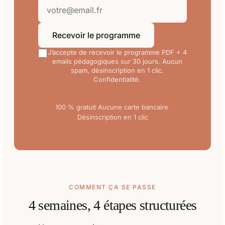
Recevoir le programme
J’accepte de recevoir le programme PDF + 4
emails pédagogiques sur 30 jours. Aucun
spam, désinscription en 1 clic.
Confidentialité
.
100 % gratuit
·
Aucune carte bancaire
·
Désinscription en 1 clic
COMMENT ÇA SE PASSE
4 semaines, 4 étapes structurées