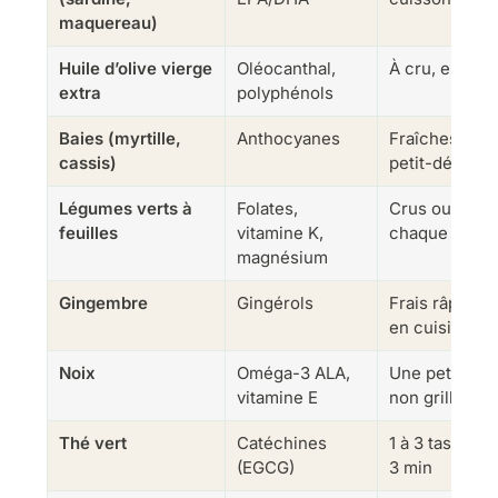
maquereau)
Huile d’olive vierge
Oléocanthal,
À cru, en as
extra
polyphénols
Baies (myrtille,
Anthocyanes
Fraîches ou s
cassis)
petit-déjeune
Légumes verts à
Folates,
Crus ou vape
feuilles
vitamine K,
chaque jour
magnésium
Gingembre
Gingérols
Frais râpé, en
en cuisine
Noix
Oméga-3 ALA,
Une petite po
vitamine E
non grillées
Thé vert
Catéchines
1 à 3 tasses/j
(EGCG)
3 min