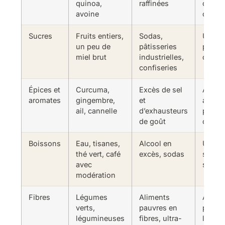
quinoa,
raffinées
du pai
avoine
ou au 
Sucres
Fruits entiers,
Sodas,
Un frui
un peu de
pâtisseries
place 
miel brut
industrielles,
desser
confiseries
Épices et
Curcuma,
Excès de sel
Assai
aromates
gingembre,
et
avec d
ail, cannelle
d’exhausteurs
plutôt
de goût
du sel
Boissons
Eau, tisanes,
Alcool en
Une ti
thé vert, café
excès, sodas
soir p
avec
soda
modération
Fibres
Légumes
Aliments
Ajoute
verts,
pauvres en
portio
légumineuses
fibres, ultra-
légum