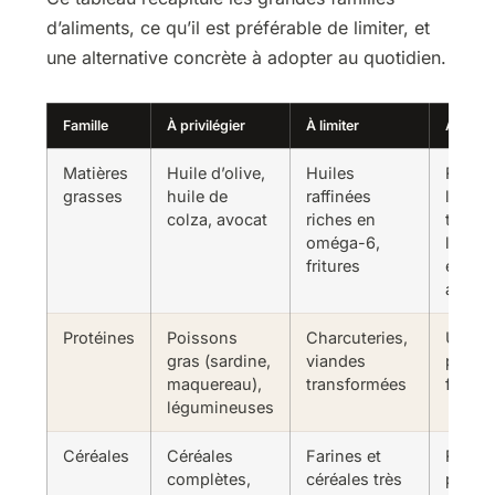
d’aliments, ce qu’il est préférable de limiter, et
une alternative concrète à adopter au quotidien.
Famille
À privilégier
À limiter
Alterna
Matières
Huile d’olive,
Huiles
Rempl
grasses
huile de
raffinées
l’huile
colza, avocat
riches en
tourne
oméga-6,
l’huil
fritures
en
assai
Protéines
Poissons
Charcuteries,
Une po
gras (sardine,
viandes
poisso
maquereau),
transformées
fois p
légumineuses
Céréales
Céréales
Farines et
Rempla
complètes,
céréales très
pain b